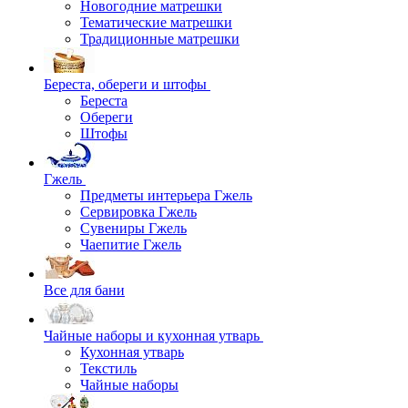
Новогодние матрешки
Тематические матрешки
Традиционные матрешки
Береста, обереги и штофы
Береста
Обереги
Штофы
Гжель
Предметы интерьера Гжель
Сервировка Гжель
Сувениры Гжель
Чаепитие Гжель
Все для бани
Чайные наборы и кухонная утварь
Кухонная утварь
Текстиль
Чайные наборы