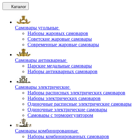
Каталог
Самовары угольные
Наборы жаровых самоваров
Советские жаровые самовары
Современные жаровые самовары
Самовары антикварные
Царские медальные самовары
Наборы антикварных самоваров
Самовары электрические
Наборы расписных электрических самоваров
Наборы электрических самоваров
Одиночные расписные электрические самовары
Одиночные электрические самовары
Самовары с терморегулятором
Самовары комбинированные
Наборы комбинированных самоваров